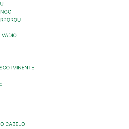
OU
IANGO
CORPOROU
 VADIO
ISCO IMINENTE
E
 O CABELO