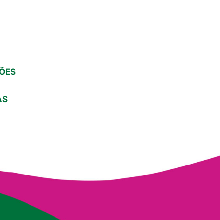
DÕES
AS