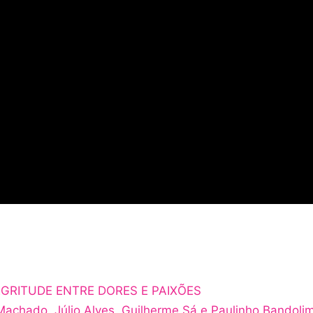
EGRITUDE ENTRE DORES E PAIXÕES
Machado, Júlio Alves, Guilherme Sá e Paulinho Bandolim