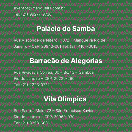
eventos@mangueira.com.br
Tel: (21) 99277-9736
Palácio do Samba
Rua Visconde de Niterói, 1072 – Mangueira Rio de
Janeiro – CEP: 20943-001 Tel: (21) 4104-0015
Barracão de Alegorias
Rua Rivadávia Correa, 60 – Bc. 13 – Gamboa
Rio de Janeiro – CEP: 20220-290
Tel: (21) 2223-0722
Vila Olímpica
Rua Santos Melo, 73 – São Francisco Xavier
Rio de Janeiro – CEP: 20960-030
Tel: (21) 3258-6631